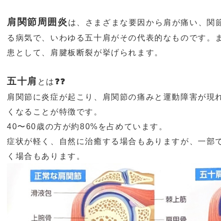
肩関節周囲炎
は、さまざまな要因から肩が痛い、関
る病気で、いわゆる五十肩がその代表的なものです。
患として、肩腱板断裂が挙げられます。
五十肩
とは
❓❓
肩関節に炎症が起こり、肩関節の痛みと運動障害が現
くなることが特徴です。
40
〜
60
歳の方が約
80%
を占めています。
症状が軽く、自然に治癒する場合もありますが、一部
く場合もあります。