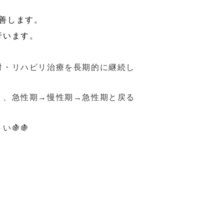
善します。
行います。
射・リハビリ治療を長期的に継続し
く、急性期→慢性期→急性期と戻る
🍇🍇