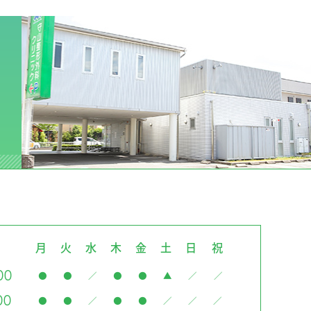
月
火
水
木
金
土
日
祝
00
●
●
／
●
●
▲
／
／
00
●
●
／
●
●
／
／
／