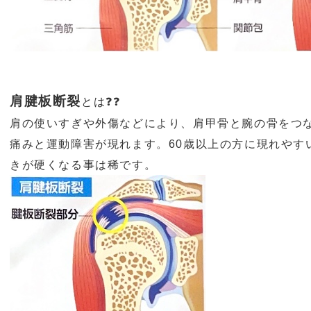
肩腱板断裂
とは❓❓
肩の使いすぎや外傷などにより、肩甲骨と腕の骨をつ
痛みと運動障害が現れます。
60
歳以上の方に現れやす
きが硬くなる事は稀です。