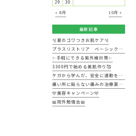
29
30
« 8月
10月 »
最新記事
🫧夏のゴワつきお肌ケア🫧
プラスリストリア ベーシックキット
✨手軽にできる紫外線対策✨
3300円で始める美肌作り🥰
ケガから学んだ、安全に運動を続けるポイント
痛い所に貼らない痛みの治療薬ジクトルテープ
🩵美容キャンペーン🩵
📖院外勉強会📖