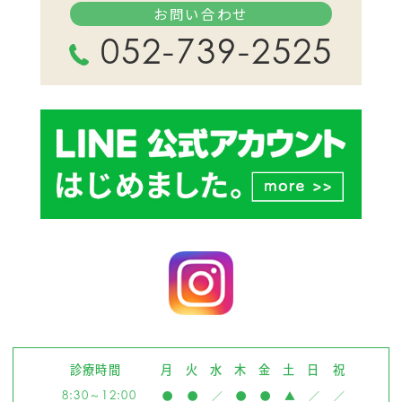
お問い合わせ
052-739-2525
診療時間
月
火
水
木
金
土
日
祝
8:30～12:00
●
●
／
●
●
▲
／
／