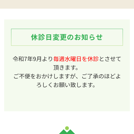
療を実施するための十分な情報を取得活用して
診療を行なっております。
当院ではオンライン
資格確認システムを通じて、患者様の診療、薬
剤情報を取得し、円滑に診療を行えるよう活用
休診日変更のお知らせ
しています。マイナンバーカードの健康保険証
利用を促進し、医療DXを通じて質の高い医療
令和7年9月より
毎週水曜日を休診
とさせて
を提供できるように取り組んでいます。
電子処
頂きます。
方箋や電子カルテ情報共有サービスを活用する
ご不便をおかけしますが、ご了承のほどよ
取り組みを実施しています。
ろしくお願い致します。
2020.10.23
ホームページをリニューアルしました。今後共
宜しくお願いいたします。