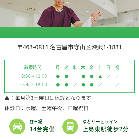
〒463-0811 名古屋市守山区深沢1-1831
診療時間
月
火
水
木
金
土
日
祝
8:30～12:00
●
●
／
●
●
▲
／
／
15:45～19:00
●
●
／
●
●
／
／
／
▲
：毎月第3土曜日は休診となります
休診日：水曜、土曜午後、日曜祝日
駐車場
ゆとりーとライン
34台完備
上島東駅徒歩2分