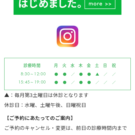
診療時間
月
火
水
木
金
土
日
祝
8:30～12:00
●
●
／
●
●
▲
／
／
15:45～19:00
●
●
／
●
●
／
／
／
▲
：毎月第3土曜日は休診となります
休診日：水曜、土曜午後、日曜祝日
【ご予約にあたってのご案内】
ご予約のキャンセル・変更は、前日の診療時間内まで