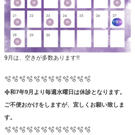
9月は、空きが多数あります‼︎
🫧🫧🫧🫧🫧🫧🫧🫧🫧🫧🫧🫧
令和
7
年
9
月より毎週水曜日は休診となります。
ご不便おかけをしますが、宜しくお願い致しま
す。
🫧🫧🫧🫧🫧🫧🫧🫧🫧🫧🫧🫧