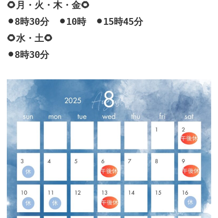
🌻月・火・木・金
🌻
⚫︎8
時
30
分 ⚫︎
10
時 ⚫︎
15
時
45
分
🌻水・土🌻
⚫︎8
時
30
分