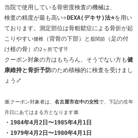
当院で使用している骨密度検査の機械は、
検査の精度が最も高い⭐️
⭐️
を用い
DEXA(
デキサ
)
法
ております。
測定部位は骨粗鬆症による骨折が起
こりやすい
（背骨の下部）と
（足の付
腰椎
股関節
け根の骨）の
です‼️
2
ヶ所
クーポン対象の方はもちろん、そうでない方も
健
のため積極的に検査を受けまし
康維持と骨折予防
ょう
🦴
🎀
クーポン対象者は、
名古屋市在中の女性
で、
下記の生年
🎀
月日にあてはまる方となります
・
1984
年
4
月
2
日〜
1985
年
4
月
1
日
・
1979
年
4
月
2
日〜
1980
年
4
月
1
日