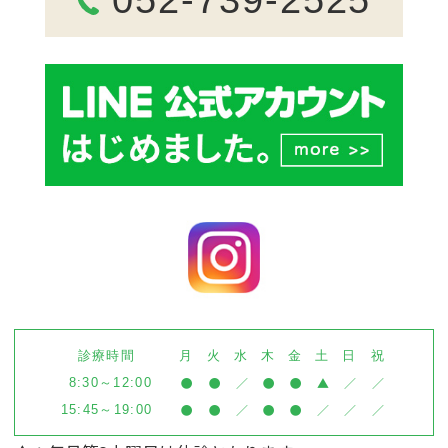
診療時間
月
火
水
木
金
土
日
祝
●
●
／
●
●
▲
／
／
8:30～12:00
●
●
／
●
●
／
／
／
15:45～19:00