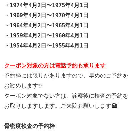
・
1974
年
4
月
2
日〜
1975
年
4
月
1
日
・
1969
年
4
月
2
日〜
1970
年
4
月
1
日
・
1964
年
4
月
2
日〜
1965
年
4
月
1
日
・
1959
年
4
月
2
日〜
1960
年
4
月
1
日
・
1954
年
4
月
2
日〜
1955
年
4
月
1
日
クーポン対象の方は電話予約も承ります
予約枠には限りがありますので、早めのご予約を
お勧めします✨
クーポン対象でない方は、診察後に検査の予約を
お取りしますします。ご来院お願いします
🏥
骨密度検査の予約枠