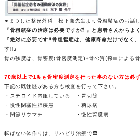
⚫︎
まつした整形外科 松下廉先生より骨粗鬆症のお話し
『骨粗鬆症の治療は必要ですか⁇
』と患者さんからよ
『絶対に必要です
‼︎
骨粗鬆症は、健康寿命だけでなく
す
‼︎
』
骨の強度は、骨密度
(
骨密度測定
)+
骨の質
(
採血による
70
歳以上で
1
度も骨密度測定を行った事のない方は必
下記の既往歴がある方も検査を行って下さい。
・ステロイド内服している ・胃切除
・慢性閉塞性肺疾患 ・糖尿病
・関節リウマチ ・
慢性腎臓病
転ばない体作りは、リハビリ治療で🏥