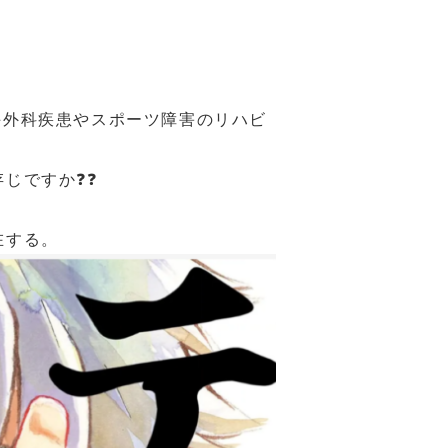
手外科疾患やスポーツ障害のリハビ
じですか❓❓
在する。