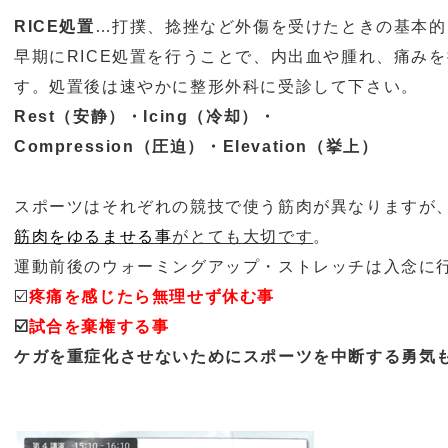
RICE
処置
…
打撲、捻挫など外傷を受けたときの基本的
早期に
RICE
処置を行うことで、内出血や腫れ、痛みを
す。処置後は速やかに整形外科に受診して
下さい。
Rest
（安静）・
Icing
（冷却）・
Compression
（圧迫）・
Elevation
（挙上）
スポーツはそれぞれの競技で使う筋肉が異なりますが
筋肉をゆるませる事
がとても大切です
。
運動前後のウォーミングアップ・ストレッチは入念に
☑️
疼痛を感じたら無理せず休む事
☑️
試合を棄権する事
ケガを重症化させないためにスポーツを中断する勇気も