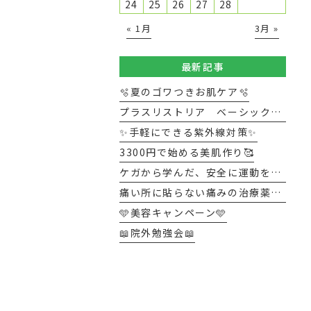
24
25
26
27
28
« 1月
3月 »
最新記事
🫧夏のゴワつきお肌ケア🫧
プラスリストリア ベーシックキット
✨手軽にできる紫外線対策✨
3300円で始める美肌作り🥰
ケガから学んだ、安全に運動を続けるポイント
痛い所に貼らない痛みの治療薬ジクトルテープ
🩵美容キャンペーン🩵
📖院外勉強会📖