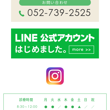
お問い合わせ
052-739-2525
診療時間
月
火
水
木
金
土
日
祝
8:30～12:00
●
●
／
●
●
▲
／
／